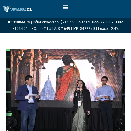
Ir
al
contenido
UF: $40844.79 | Dólar observado: $914.46 | Dólar acuerdo: $758.87 | Euro:
$1054.01 | IPC: -0.2% | UTM: $71649 | IVP: $42227.3 | Imacec: 2.4%