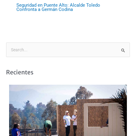
Seguridad en Puente Alto: Alcalde Toledo
Confronta a Germán Codina
B
u
s
Recientes
c
a
r
p
o
r
: