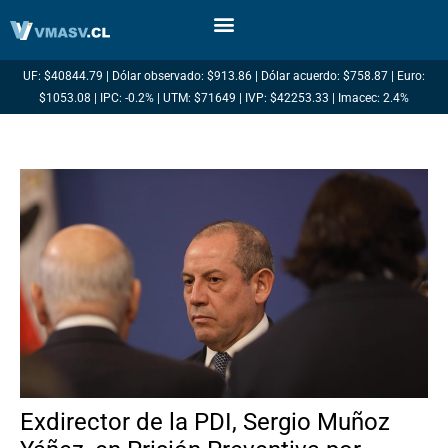
Ir
al
contenido
UF: $40844.79 | Dólar observado: $913.86 | Dólar acuerdo: $758.87 | Euro:
$1053.08 | IPC: -0.2% | UTM: $71649 | IVP: $42253.33 | Imacec: 2.4%
Exdirector de la PDI, Sergio Muñoz