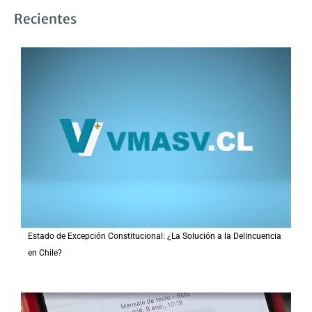
s
Recientes
c
a
r
p
o
r
:
Estado de Excepción Constitucional: ¿La Solución a la Delincuencia
en Chile?