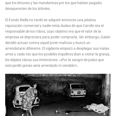
que los limones y las mandarinas por los que habían pagado,
desaparecían de los árboles.
El Fondo Riella no tardó en adquirir entonces una pésima
reputación comercial y nadie tenía dudas de que Carollo era el
responsable de los robos, cuyo objetivo era que el valor de la
empresa se depreciara para poder comprarla. Sin embargo, Galati
decidió actuar contra aquel joven mafioso y buscó un
arrendatario diferente. El vigilante empezó a desplegar sus malas
artes y cada vez que los posibles inquilinos iban a visitar la granja,
les dejaba claras sus intenciones: «¡Por la sangre de judas que
este jardín jamás será arrendado ni vendido!».