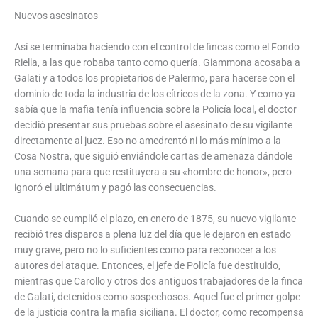
Nuevos asesinatos
Así se terminaba haciendo con el control de fincas como el Fondo
Riella, a las que robaba tanto como quería. Giammona acosaba a
Galati y a todos los propietarios de Palermo, para hacerse con el
dominio de toda la industria de los cítricos de la zona. Y como ya
sabía que la mafia tenía influencia sobre la Policía local, el doctor
decidió presentar sus pruebas sobre el asesinato de su vigilante
directamente al juez. Eso no amedrentó ni lo más mínimo a la
Cosa Nostra, que siguió enviándole cartas de amenaza dándole
una semana para que restituyera a su «hombre de honor», pero
ignoró el ultimátum y pagó las consecuencias.
Cuando se cumplió el plazo, en enero de 1875, su nuevo vigilante
recibió tres disparos a plena luz del día que le dejaron en estado
muy grave, pero no lo suficientes como para reconocer a los
autores del ataque. Entonces, el jefe de Policía fue destituido,
mientras que Carollo y otros dos antiguos trabajadores de la finca
de Galati, detenidos como sospechosos. Aquel fue el primer golpe
de la justicia contra la mafia siciliana. El doctor, como recompensa