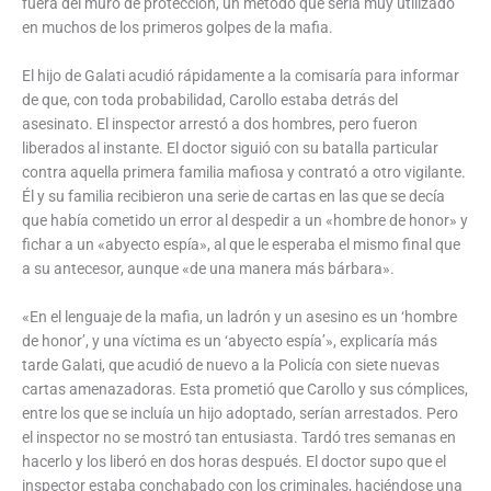
fuera del muro de protección, un método que sería muy utilizado
en muchos de los primeros golpes de la mafia.
El hijo de Galati acudió rápidamente a la comisaría para informar
de que, con toda probabilidad, Carollo estaba detrás del
asesinato. El inspector arrestó a dos hombres, pero fueron
liberados al instante. El doctor siguió con su batalla particular
contra aquella primera familia mafiosa y contrató a otro vigilante.
Él y su familia recibieron una serie de cartas en las que se decía
que había cometido un error al despedir a un «hombre de honor» y
fichar a un «abyecto espía», al que le esperaba el mismo final que
a su antecesor, aunque «de una manera más bárbara».
«En el lenguaje de la mafia, un ladrón y un asesino es un ‘hombre
de honor’, y una víctima es un ‘abyecto espía’», explicaría más
tarde Galati, que acudió de nuevo a la Policía con siete nuevas
cartas amenazadoras. Esta prometió que Carollo y sus cómplices,
entre los que se incluía un hijo adoptado, serían arrestados. Pero
el inspector no se mostró tan entusiasta. Tardó tres semanas en
hacerlo y los liberó en dos horas después. El doctor supo que el
inspector estaba conchabado con los criminales, haciéndose una