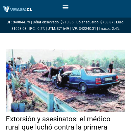
Ir
al
contenido
UF: $40844.79 | Dólar observado: $913.86 | Dólar acuerdo: $758.87 | Euro:
$1053.08 | IPC: -0.2% | UTM: $71649 | IVP: $42240.31 | Imacec: 2.4%
Extorsión y asesinatos: el médico
rural que luchó contra la primera