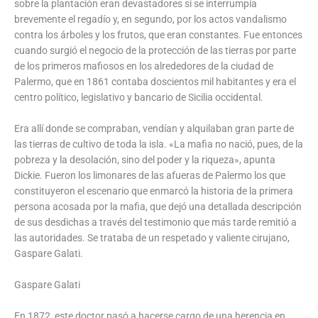
sobre la plantación eran devastadores si se interrumpía
brevemente el regadío y, en segundo, por los actos vandalismo
contra los árboles y los frutos, que eran constantes. Fue entonces
cuando surgió el negocio de la protección de las tierras por parte
de los primeros mafiosos en los alrededores de la ciudad de
Palermo, que en 1861 contaba doscientos mil habitantes y era el
centro político, legislativo y bancario de Sicilia occidental.
Era allí donde se compraban, vendían y alquilaban gran parte de
las tierras de cultivo de toda la isla. «La mafia no nació, pues, de la
pobreza y la desolación, sino del poder y la riqueza», apunta
Dickie. Fueron los limonares de las afueras de Palermo los que
constituyeron el escenario que enmarcó la historia de la primera
persona acosada por la mafia, que dejó una detallada descripción
de sus desdichas a través del testimonio que más tarde remitió a
las autoridades. Se trataba de un respetado y valiente cirujano,
Gaspare Galati.
Gaspare Galati
En 1872, este doctor pasó a hacerse cargo de una herencia en