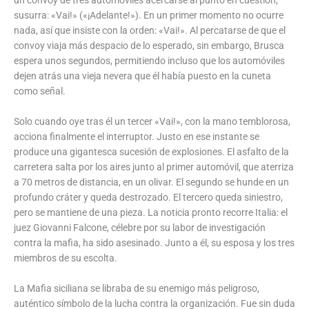
un convoy de tres automóviles acercarse al punto en cuestión,
susurra: «Vai!» («¡Adelante!»). En un primer momento no ocurre
nada, así que insiste con la orden: «Vai!». Al percatarse de que el
convoy viaja más despacio de lo esperado, sin embargo, Brusca
espera unos segundos, permitiendo incluso que los automóviles
dejen atrás una vieja nevera que él había puesto en la cuneta
como señal.
Solo cuando oye tras él un tercer «Vai!», con la mano temblorosa,
acciona finalmente el interruptor. Justo en ese instante se
produce una gigantesca sucesión de explosiones. El asfalto de la
carretera salta por los aires junto al primer automóvil, que aterriza
a 70 metros de distancia, en un olivar. El segundo se hunde en un
profundo cráter y queda destrozado. El tercero queda siniestro,
pero se mantiene de una pieza. La noticia pronto recorre Italia: el
juez Giovanni Falcone, célebre por su labor de investigación
contra la mafia, ha sido asesinado. Junto a él, su esposa y los tres
miembros de su escolta.
La Mafia siciliana se libraba de su enemigo más peligroso,
auténtico símbolo de la lucha contra la organización. Fue sin duda