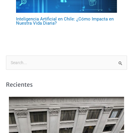
Inteligencia Artificial en Chile: ¿Cómo Impacta en
Nuestra Vida Diaria?
B
u
s
Recientes
c
a
r
p
o
r