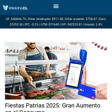
Ir
al
contenido
UF: $40844.79 | Dólar observado: $911.58 | Dólar acuerdo: $758.87 | Euro:
$1053.36 | IPC: -0.2% | UTM: $71649 | IVP: $42233.81 | Imacec: 2.4%
Fiestas Patrias 2025: Gran Aumento