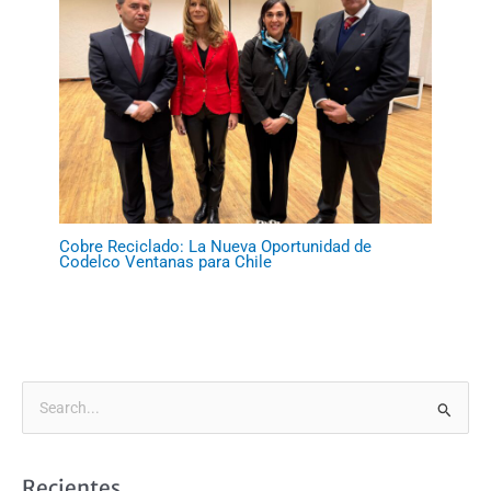
Cobre Reciclado: La Nueva Oportunidad de
Codelco Ventanas para Chile
B
u
s
Recientes