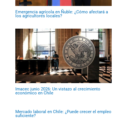
Emergencia agrícola en Ñuble: ¿Cómo afectará a
los agricultores locales?
Imacec junio 2026: Un vistazo al crecimiento
económico en Chile
Mercado laboral en Chile: ¿Puede crecer el empleo
suficiente?