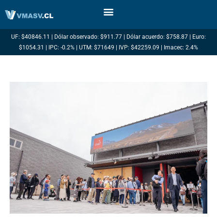
Ir
al
contenido
UF: $40846.11 | Dólar observado: $911.77 | Dólar acuerdo: $758.87 | Euro:
$1054.31 | IPC: -0.2% | UTM: $71649 | IVP: $42259.09 | Imacec: 2.4%