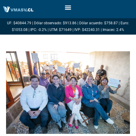
Ir
al
contenido
UF: $40844.79 | Dólar observado: $913.86 | Dólar acuerdo: $758.87 | Euro:
$1053.08 | IPC: -0.2% | UTM: $71649 | IVP: $42240.31 | Imacec: 2.4%