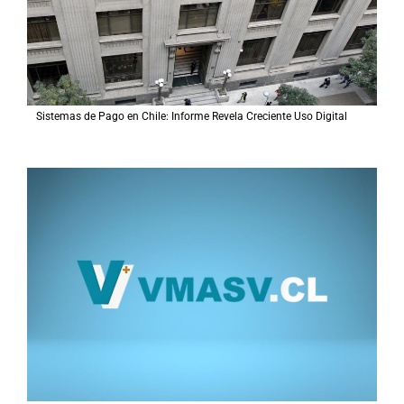
r
:
Sistemas de Pago en Chile: Informe Revela Creciente Uso Digital