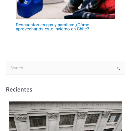
Descuentos en gas y parafina: ¿Cómo
aprovecharlos este invierno en Chile?
B
u
s
Recientes
c
a
r
p
o