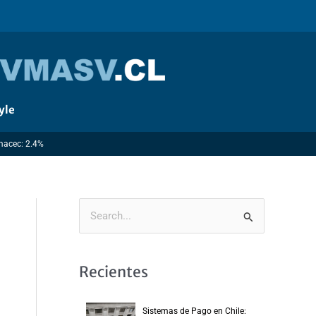
yle
Imacec: 2.4%
B
u
s
Recientes
c
a
Sistemas de Pago en Chile: