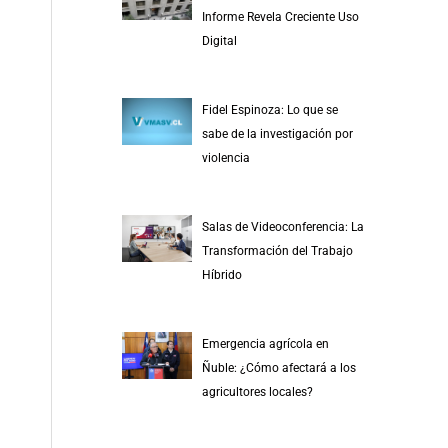
r
Informe Revela Creciente Uso
p
Digital
o
r
Fidel Espinoza: Lo que se
:
sabe de la investigación por
violencia
Salas de Videoconferencia: La
Transformación del Trabajo
Híbrido
Emergencia agrícola en
Ñuble: ¿Cómo afectará a los
agricultores locales?