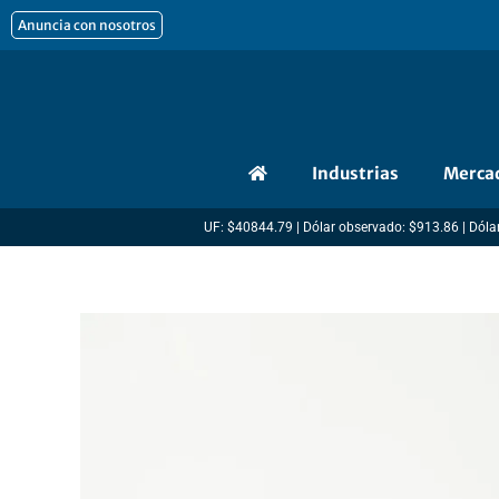
Ir
Anuncia con nosotros
al
contenido
Industrias
Merca
UF: $40844.79 | Dólar observado: $913.86 | Dólar