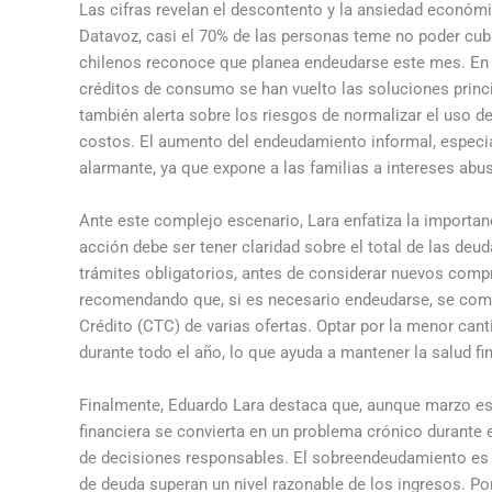
Las cifras revelan el descontento y la ansiedad económ
Datavoz, casi el 70% de las personas teme no poder cub
chilenos reconoce que planea endeudarse este mes. En es
créditos de consumo se han vuelto las soluciones princ
también alerta sobre los riesgos de normalizar el uso d
costos. El aumento del endeudamiento informal, especi
alarmante, ya que expone a las familias a intereses abus
Ante este complejo escenario, Lara enfatiza la importan
acción debe ser tener claridad sobre el total de las deu
trámites obligatorios, antes de considerar nuevos compr
recomendando que, si es necesario endeudarse, se comp
Crédito (CTC) de varias ofertas. Optar por la menor cant
durante todo el año, lo que ayuda a mantener la salud fin
Finalmente, Eduardo Lara destaca que, aunque marzo es u
financiera se convierta en un problema crónico durante el
de decisiones responsables. El sobreendeudamiento es u
de deuda superan un nivel razonable de los ingresos. Po