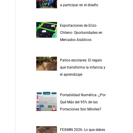
r
a participar en el diseño
p
o
Exportaciones de Erizo
r
Chileno: Oportunidades en
:
Mercados Asiáticos
Patios escolares: El regalo
que transforma la infancia y
el aprendizaje
Portabilidad Numérica: ¿Por
Qué Más del 95% de las
Portaciones Son Móviles?
FEXMIN 2026: Lo que debes