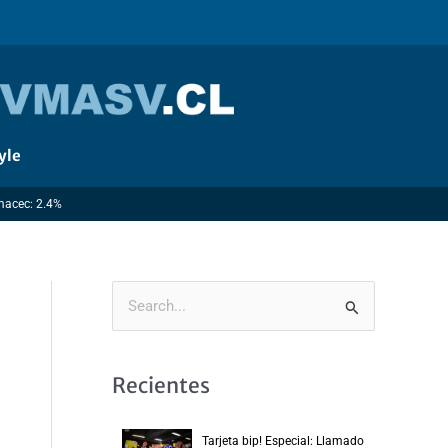
yle
Imacec: 2.4%
B
u
s
Recientes
c
a
Tarjeta bip! Especial: Llamado