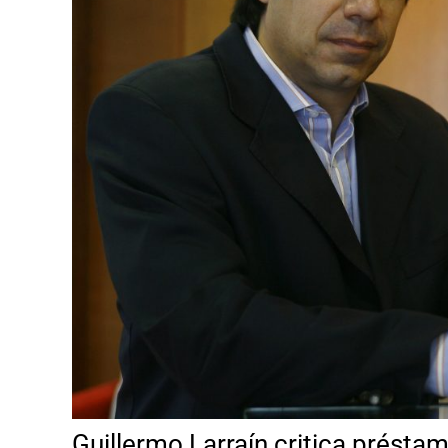
Guillermo Larraín critica présta