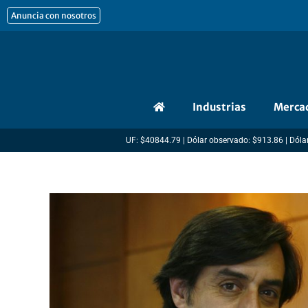
Ir
Anuncia con nosotros
al
contenido
Industrias
Merca
UF: $40844.79 | Dólar observado: $913.86 | Dólar