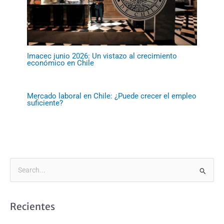
Imacec junio 2026: Un vistazo al crecimiento
económico en Chile
Mercado laboral en Chile: ¿Puede crecer el empleo
suficiente?
B
u
s
Recientes
c