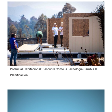
a
r
p
o
r
:
Potencial Habitacional: Descubre Cómo la Tecnología Cambia la
Planificación