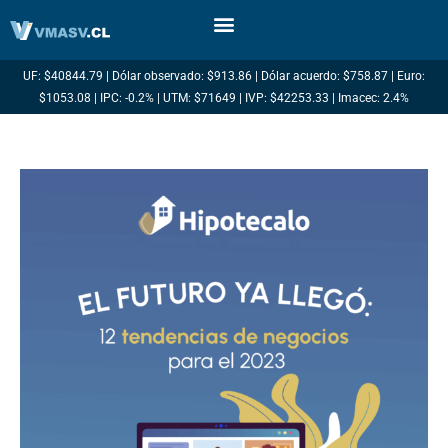
Ir
al
contenido
UF: $40844.79 | Dólar observado: $913.86 | Dólar acuerdo: $758.87 | Euro:
$1053.08 | IPC: -0.2% | UTM: $71649 | IVP: $42253.33 | Imacec: 2.4%