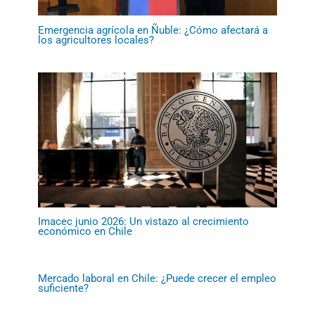
Emergencia agrícola en Ñuble: ¿Cómo afectará a
los agricultores locales?
Imacec junio 2026: Un vistazo al crecimiento
económico en Chile
Mercado laboral en Chile: ¿Puede crecer el empleo
suficiente?