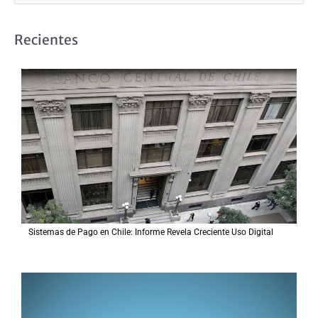
u
s
Recientes
c
a
r
p
o
r
:
Sistemas de Pago en Chile: Informe Revela Creciente Uso Digital