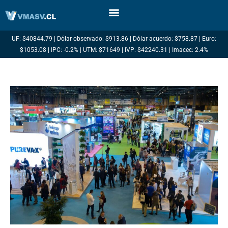
Ir
al
contenido
UF: $40844.79 | Dólar observado: $913.86 | Dólar acuerdo: $758.87 | Euro:
$1053.08 | IPC: -0.2% | UTM: $71649 | IVP: $42240.31 | Imacec: 2.4%