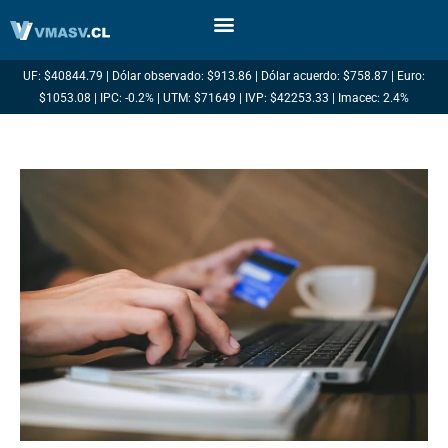
Ir
al
contenido
UF: $40844.79 | Dólar observado: $913.86 | Dólar acuerdo: $758.87 | Euro:
$1053.08 | IPC: -0.2% | UTM: $71649 | IVP: $42253.33 | Imacec: 2.4%