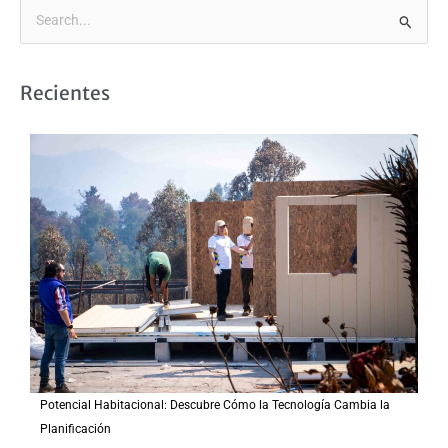
B
u
s
Recientes
c
a
r
p
o
r
:
Potencial Habitacional: Descubre Cómo la Tecnología Cambia la
Planificación