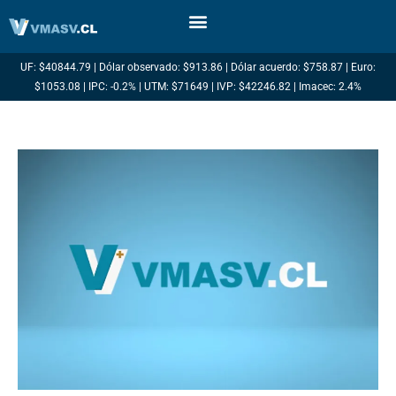
Ir
al
contenido
UF: $40844.79 | Dólar observado: $913.86 | Dólar acuerdo: $758.87 | Euro:
$1053.08 | IPC: -0.2% | UTM: $71649 | IVP: $42246.82 | Imacec: 2.4%