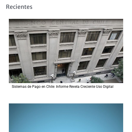
s
Recientes
c
a
r
p
o
r
:
Sistemas de Pago en Chile: Informe Revela Creciente Uso Digital