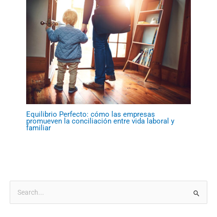
Equilibrio Perfecto: cómo las empresas
promueven la conciliación entre vida laboral y
familiar
B
u