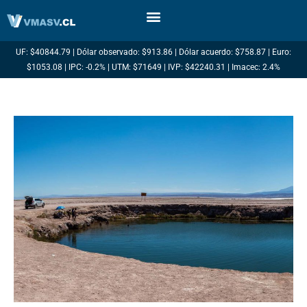
Ir
al
contenido
UF: $40844.79 | Dólar observado: $913.86 | Dólar acuerdo: $758.87 | Euro:
$1053.08 | IPC: -0.2% | UTM: $71649 | IVP: $42240.31 | Imacec: 2.4%