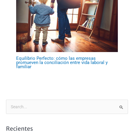
Equilibrio Perfecto: cómo las empresas
promueven la conciliación entre vida laboral y
familiar
B
u
s
Recientes
c