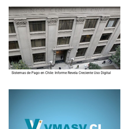
a
r
p
o
r
:
Sistemas de Pago en Chile: Informe Revela Creciente Uso Digital