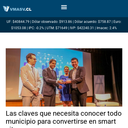
Ir
al
contenido
UF: $40844.79 | Dólar observado: $913.86 | Dólar acuerdo: $758.87 | Euro:
$1053.08 | IPC: -0.2% | UTM: $71649 | IVP: $42240.31 | Imacec: 2.4%
Las claves que necesita conocer todo
municipio para convertirse en smart