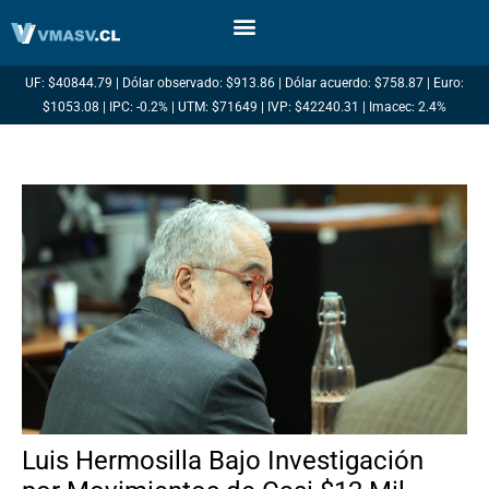
Ir
al
contenido
UF: $40844.79 | Dólar observado: $913.86 | Dólar acuerdo: $758.87 | Euro:
$1053.08 | IPC: -0.2% | UTM: $71649 | IVP: $42240.31 | Imacec: 2.4%
Luis Hermosilla Bajo Investigación