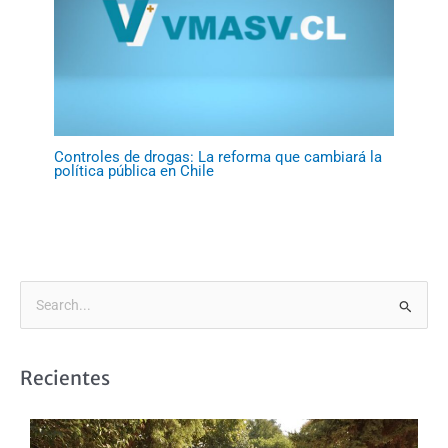
Controles de drogas: La reforma que cambiará la
política pública en Chile
B
u
s
Recientes
c
a
r