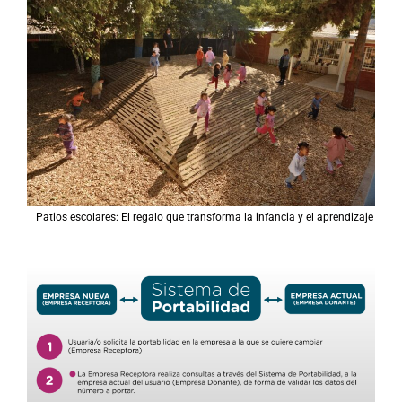
p
o
r
:
Patios escolares: El regalo que transforma la infancia y el aprendizaje