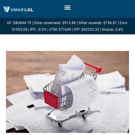
Ir
al
contenido
UF: $40844.79 | Dólar observado: $913.86 | Dólar acuerdo: $758.87 | Euro:
$1053.08 | IPC: -0.2% | UTM: $71649 | IVP: $42253.33 | Imacec: 2.4%