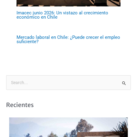
Imacec junio 2026: Un vistazo al crecimiento
económico en Chile
Mercado laboral en Chile: ¿Puede crecer el empleo
suficiente?
B
u
s
Recientes
c
a
r
p