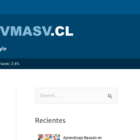
yle
Imacec: 2.4%
B
u
s
Recientes
c
a
Aprendizaje Basado en