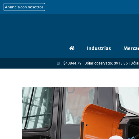
Ir
Anuncia con nosotros
al
contenido
Industrias
Merca
UF: $40844.79 | Dólar observado: $913.86 | Dólar