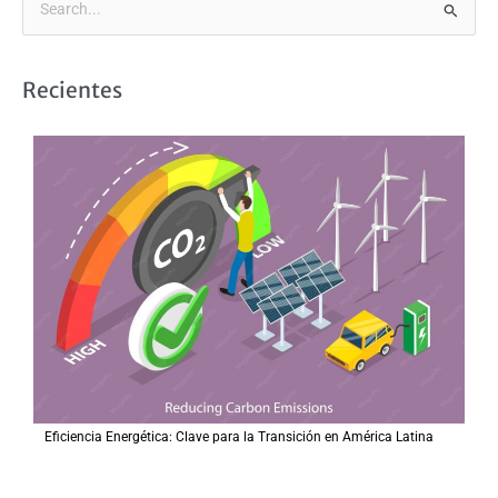
B
u
s
Recientes
c
a
r
p
o
r
:
Eficiencia Energética: Clave para la Transición en América Latina