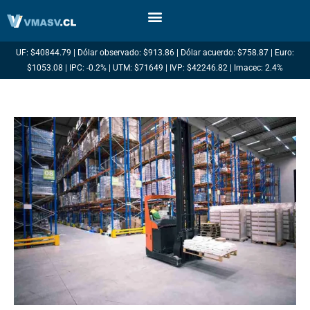
Ir
al
contenido
UF: $40844.79 | Dólar observado: $913.86 | Dólar acuerdo: $758.87 | Euro:
$1053.08 | IPC: -0.2% | UTM: $71649 | IVP: $42246.82 | Imacec: 2.4%