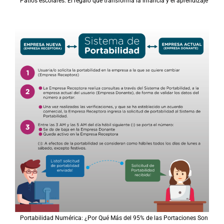
Patios escolares: El regalo que transforma la infancia y el aprendizaje
Portabilidad Numérica: ¿Por Qué Más del 95% de las Portaciones Son