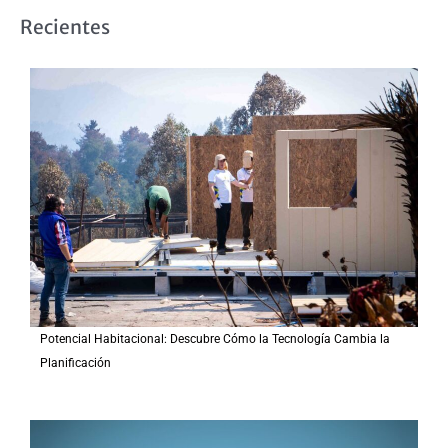
s
Recientes
c
a
r
p
o
r
:
Potencial Habitacional: Descubre Cómo la Tecnología Cambia la
Planificación