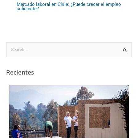
Mercado laboral en Chile: ¿Puede crecer el empleo
suficiente?
B
u
s
Recientes
c
a
r
p
o
r
: