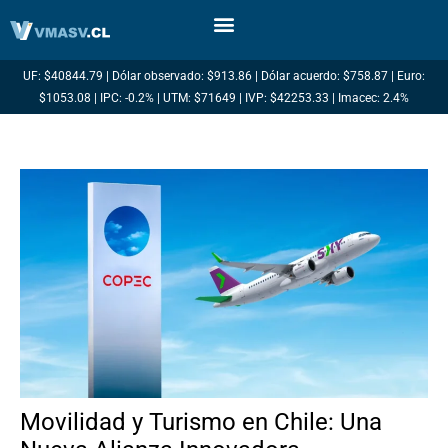
Ir
al
contenido
UF: $40844.79 | Dólar observado: $913.86 | Dólar acuerdo: $758.87 | Euro:
$1053.08 | IPC: -0.2% | UTM: $71649 | IVP: $42253.33 | Imacec: 2.4%
Movilidad y Turismo en Chile: Una