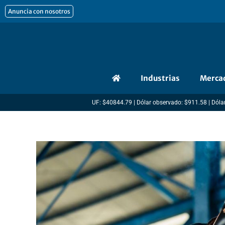
Ir
Anuncia con nosotros
al
contenido
Industrias
Merca
UF: $40844.79 | Dólar observado: $911.58 | Dólar