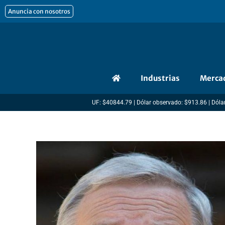
Ir
Anuncia con nosotros
al
contenido
Industrias
Merca
UF: $40844.79 | Dólar observado: $913.86 | Dólar