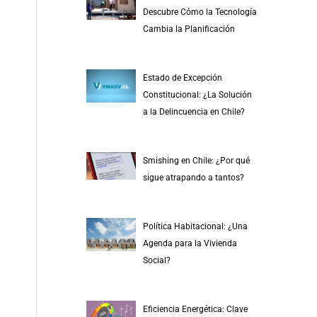
r
Descubre Cómo la Tecnología
p
Cambia la Planificación
o
r
Estado de Excepción
:
Constitucional: ¿La Solución
a la Delincuencia en Chile?
Smishing en Chile: ¿Por qué
sigue atrapando a tantos?
Política Habitacional: ¿Una
Agenda para la Vivienda
Social?
Eficiencia Energética: Clave