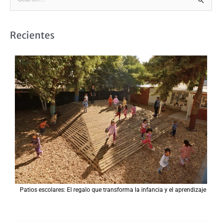
B
u
s
Recientes
c
a
r
p
o
r
:
Patios escolares: El regalo que transforma la infancia y el aprendizaje