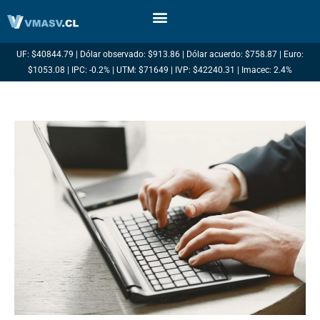
Ir
al
contenido
UF: $40844.79 | Dólar observado: $913.86 | Dólar acuerdo: $758.87 | Euro:
$1053.08 | IPC: -0.2% | UTM: $71649 | IVP: $42240.31 | Imacec: 2.4%