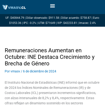
Ir
al
contenido
UF: $40844.79 | Dólar observado: $911.58 | Dólar acuerdo: $758.87 | Euro:
$1053.36 | IPC: -0.2% | UTM: $71649 | IVP: $42233.81 | Imacec: 2.4%
Remuneraciones Aumentan en
Octubre: INE Destaca Crecimiento y
Brecha de Género
Por
vmasv
/
6 de diciembre de 2024
El Instituto Nacional de Estadísticas (INE) informó que en octubre
de 2024 los Índices Nominales de Remuneraciones (IR) y de
Costos Laborales (ICL) presentaron incrementos significativos,
con alzas interanuales de 8,2% y 8,4%, respectivamente. Estas
cifras reflejan un dinamismo sostenido en los sectores