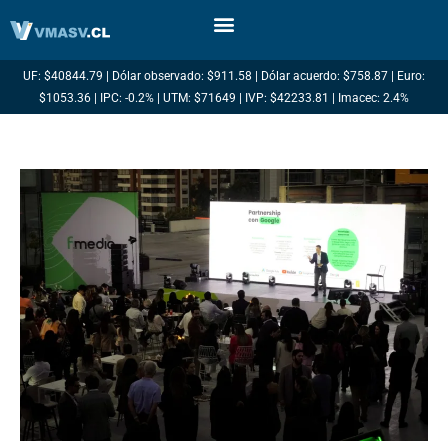
Ir
al
contenido
UF: $40844.79 | Dólar observado: $911.58 | Dólar acuerdo: $758.87 | Euro:
$1053.36 | IPC: -0.2% | UTM: $71649 | IVP: $42233.81 | Imacec: 2.4%