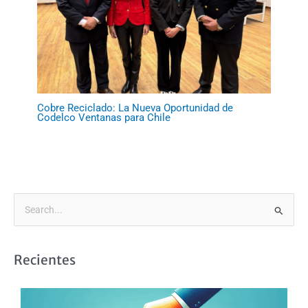
Cobre Reciclado: La Nueva Oportunidad de
Codelco Ventanas para Chile
B
u
s
Recientes
c
a
r