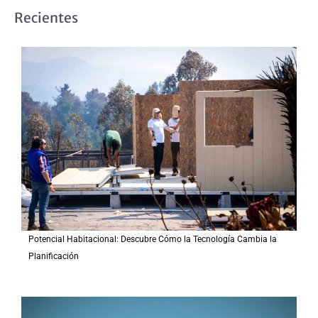
s
Recientes
c
a
r
p
o
r
:
Potencial Habitacional: Descubre Cómo la Tecnología Cambia la
Planificación