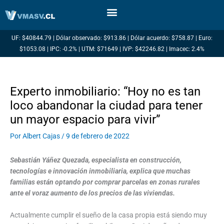
Ir
al
contenido
UF: $40844.79 | Dólar observado: $913.86 | Dólar acuerdo: $758.87 | Euro:
$1053.08 | IPC: -0.2% | UTM: $71649 | IVP: $42246.82 | Imacec: 2.4%
Experto inmobiliario: “Hoy no es tan
loco abandonar la ciudad para tener
un mayor espacio para vivir”
Por
Albert Cajas
/
9 de febrero de 2022
Sebastián Yáñez Quezada, especialista en construcción,
tecnologías e innovación inmobiliaria, explica que muchas
familias están optando por comprar parcelas en zonas rurales
ante el voraz aumento de los precios de las viviendas.
Actualmente cumplir el sueño de la casa propia está siendo muy