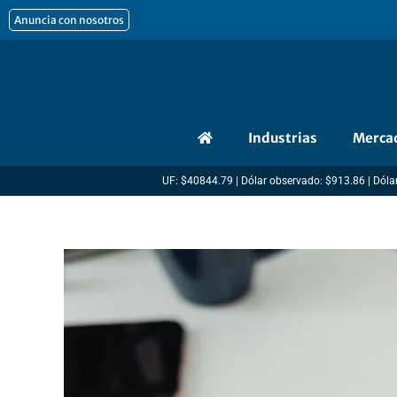
Ir
Anuncia con nosotros
al
contenido
Industrias
Merca
UF: $40844.79 | Dólar observado: $913.86 | Dólar