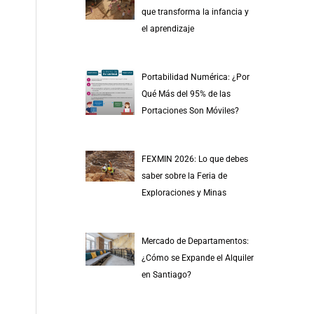
r
que transforma la infancia y
p
el aprendizaje
o
r
Portabilidad Numérica: ¿Por
:
Qué Más del 95% de las
Portaciones Son Móviles?
FEXMIN 2026: Lo que debes
saber sobre la Feria de
Exploraciones y Minas
Mercado de Departamentos:
¿Cómo se Expande el Alquiler
en Santiago?