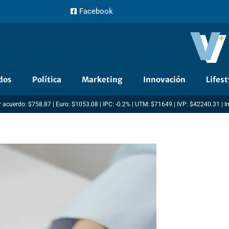
Facebook
dos
Política
Marketing
Innovación
Lifest
 acuerdo: $758.87 | Euro: $1053.08 | IPC: -0.2% | UTM: $71649 | IVP: $42240.31 | 