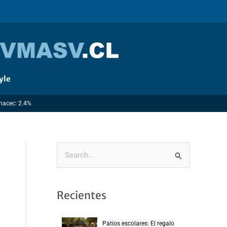
yle
Imacec: 2.4%
B
u
s
Recientes
c
a
Patios escolares: El regalo