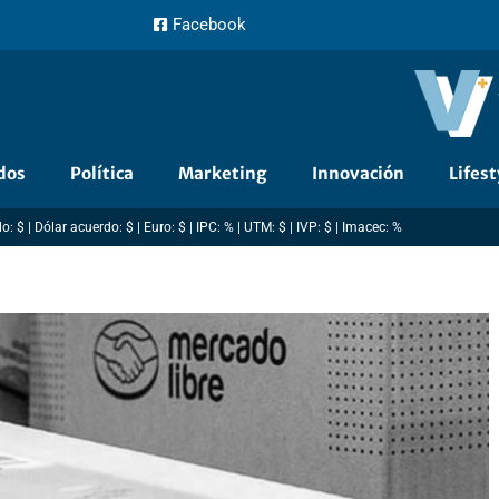
Facebook
dos
Política
Marketing
Innovación
Lifest
: $ | Dólar acuerdo: $ | Euro: $ | IPC: % | UTM: $ | IVP: $ | Imacec: %