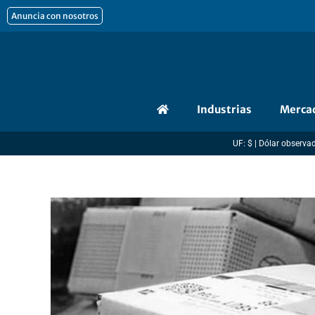
Ir
Anuncia con nosotros
al
contenido
Industrias
Merca
UF: $ | Dólar observado