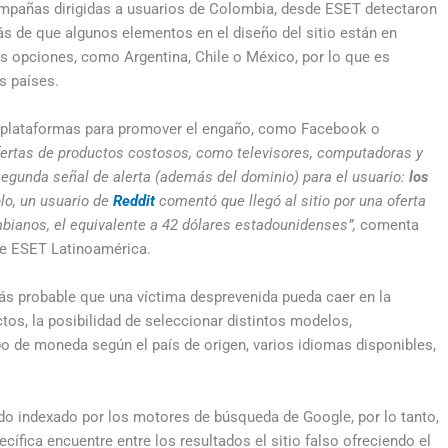
campañas dirigidas a usuarios de Colombia, desde ESET detectaron
ás de que algunos elementos en el diseño del sitio están en
as opciones, como Argentina, Chile o México, por lo que es
s países.
s plataformas para promover el engaño, como Facebook o
ertas de productos costosos, como televisores, computadoras y
a segunda señal de alerta (además del dominio) para el usuario:
los
lo, un usuario de
Reddit
comentó que llegó al sitio por una oferta
mbianos, el equivalente a 42 dólares estadounidenses”,
comenta
de ESET Latinoamérica.
más probable que una víctima desprevenida pueda caer en la
os, la posibilidad de seleccionar distintos modelos,
po de moneda según el país de origen, varios idiomas disponibles,
ndo indexado por los motores de búsqueda de Google, por lo tanto,
ífica encuentre entre los resultados el sitio falso ofreciendo el