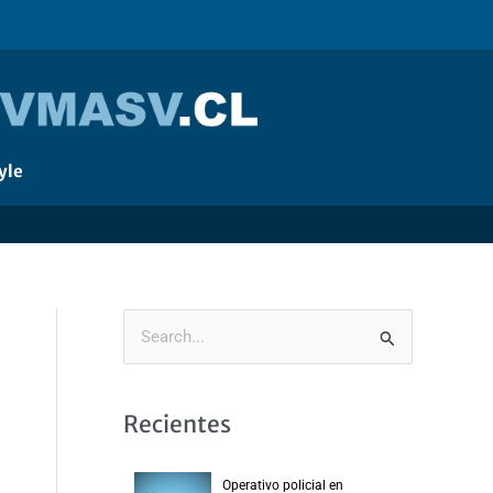
yle
B
u
s
Recientes
c
a
Operativo policial en