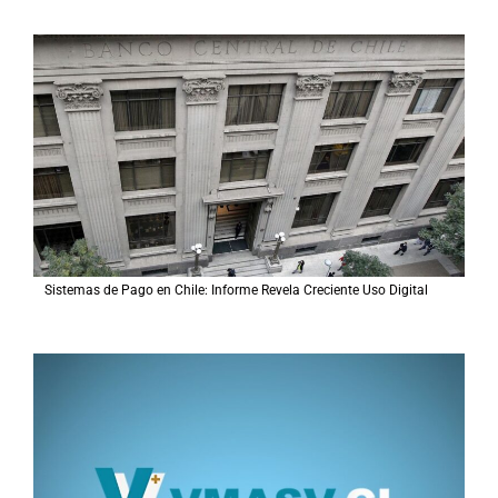
c
a
r
p
o
r
:
Sistemas de Pago en Chile: Informe Revela Creciente Uso Digital