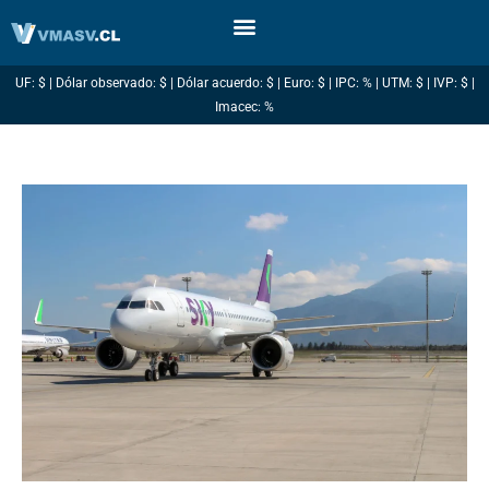
Ir
al
contenido
UF: $ | Dólar observado: $ | Dólar acuerdo: $ | Euro: $ | IPC: % | UTM: $ | IVP: $ |
Imacec: %