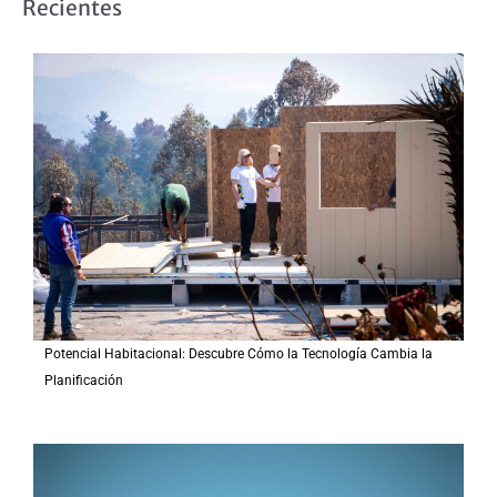
Recientes
c
a
r
p
o
r
:
Potencial Habitacional: Descubre Cómo la Tecnología Cambia la
Planificación