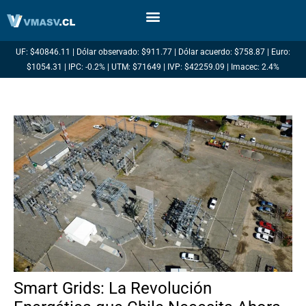
Ir
al
contenido
UF: $40846.11 | Dólar observado: $911.77 | Dólar acuerdo: $758.87 | Euro:
$1054.31 | IPC: -0.2% | UTM: $71649 | IVP: $42259.09 | Imacec: 2.4%
Smart Grids: La Revolución