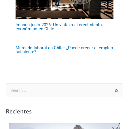
Imacec junio 2026: Un vistazo al crecimiento
económico en Chile
Mercado laboral en Chile: ¿Puede crecer el empleo
suficiente?
B
u
s
Recientes
c
a