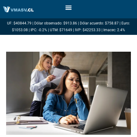
Ir
al
contenido
UF: $40844.79 | Dólar observado: $913.86 | Dólar acuerdo: $758.87 | Euro:
$1053.08 | IPC: -0.2% | UTM: $71649 | IVP: $42253.33 | Imacec: 2.4%