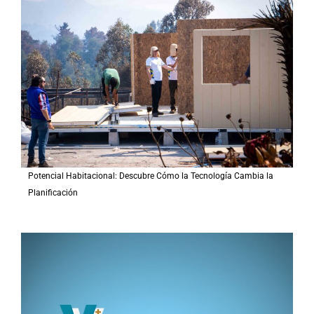
r
p
o
r
:
Potencial Habitacional: Descubre Cómo la Tecnología Cambia la
Planificación