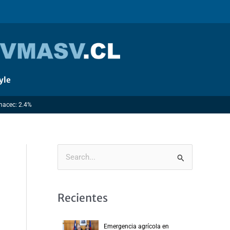
yle
Imacec: 2.4%
B
u
s
Recientes
c
a
Emergencia agrícola en