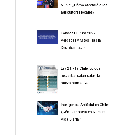
r
Ñuble: ¿Cómo afectará a los
p
agricultores locales?
o
r
Fondos Cultura 2027:
:
Verdades y Mitos Tras la
Desinformación
Ley 21.719 Chile: Lo que
necesitas saber sobre la
nueva normativa
Inteligencia Artificial en Chile:
¿Cómo Impacta en Nuestra
Vida Diaria?