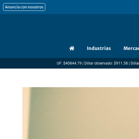
Ir
Anuncia con nosotros
al
contenido
Industrias
Merca
UF: $40844.79 | Dólar observado: $911.58 | Dólar