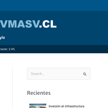
yle
Imacec: 2.4%
B
u
s
Recientes
c
a
Inversión en Infraestructura