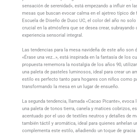
sensación de serenidad», está empezando a influir en la
mesas que buscan evocar calma en el ajetreo típico de f
Escuela de Diseño de Duoc UC, el color del año no solo 
crucial en la atmósfera que se desea crear, subrayando
experiencia sensorial integral.
Las tendencias para la mesa navideña de este año son 
«Érase una vez…», está inspirada en la fantasía de los c
propuesta rememora la nostalgia de los años 90, utili
una paleta de pasteles luminosos, ideal para crear un a
estilo es perfecto tanto para hogares con niños como pa
transformando la mesa en un lugar de ensueño.
La segunda tendencia, llamada «Cacao Picante», evoca l
una paleta de tonos tierra, canela y matices cobrizos, 
acentuado por el uso de textiles neutros y detalles de m
también táctil y aromática, ideal para quienes anhelan u
complementa este estilo, añadiendo un toque de gracia s