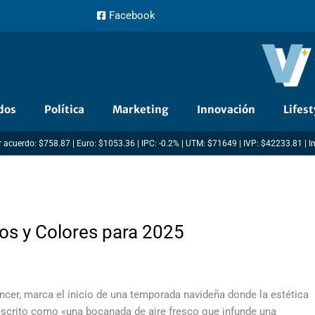
Facebook
dos
Política
Marketing
Innovación
Lifest
 acuerdo: $758.87 | Euro: $1053.36 | IPC: -0.2% | UTM: $71649 | IVP: $42233.81 | 
os y Colores para 2025
ncer, marca el inicio de una temporada navideña donde la estética
escrito como «una bocanada de aire fresco que infunde una