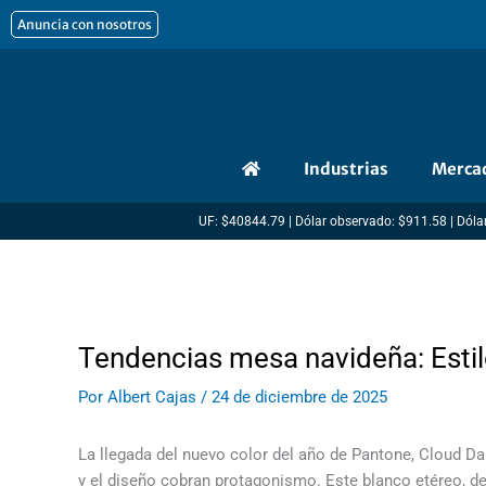
Ir
Anuncia con nosotros
al
contenido
Industrias
Merca
UF: $40844.79 | Dólar observado: $911.58 | Dólar
Tendencias mesa navideña: Estil
Por
Albert Cajas
/
24 de diciembre de 2025
La llegada del nuevo color del año de Pantone, Cloud Da
y el diseño cobran protagonismo. Este blanco etéreo, d