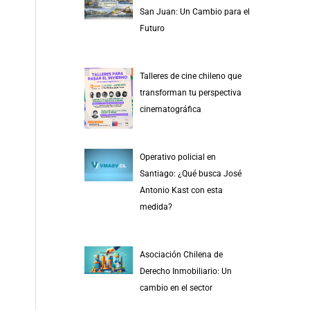
r
San Juan: Un Cambio para el
p
Futuro
o
r
Talleres de cine chileno que
:
transforman tu perspectiva
cinematográfica
Operativo policial en
Santiago: ¿Qué busca José
Antonio Kast con esta
medida?
Asociación Chilena de
Derecho Inmobiliario: Un
cambio en el sector