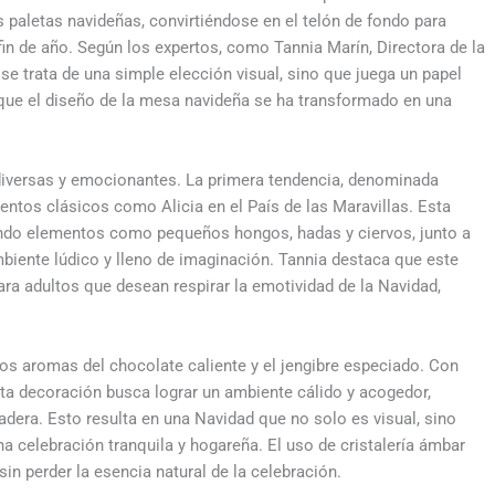
s paletas navideñas, convirtiéndose en el telón de fondo para
in de año. Según los expertos, como Tannia Marín, Directora de la
se trata de una simple elección visual, sino que juega un papel
 que el diseño de la mesa navideña se ha transformado en una
diversas y emocionantes. La primera tendencia, denominada
uentos clásicos como Alicia en el País de las Maravillas. Esta
zando elementos como pequeños hongos, hadas y ciervos, junto a
mbiente lúdico y lleno de imaginación. Tannia destaca que este
ra adultos que desean respirar la emotividad de la Navidad,
os aromas del chocolate caliente y el jengibre especiado. Con
esta decoración busca lograr un ambiente cálido y acogedor,
adera. Esto resulta en una Navidad que no solo es visual, sino
na celebración tranquila y hogareña. El uso de cristalería ámbar
in perder la esencia natural de la celebración.