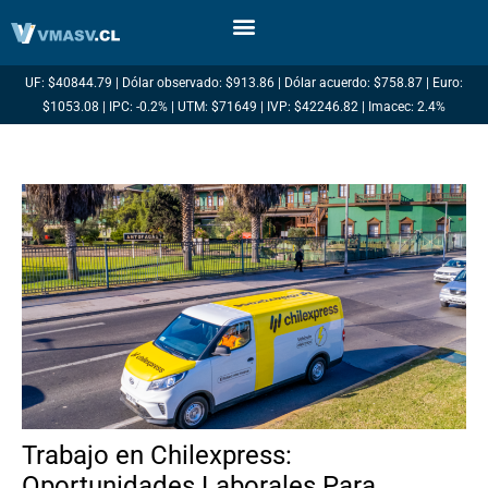
Ir
al
contenido
UF: $40844.79 | Dólar observado: $913.86 | Dólar acuerdo: $758.87 | Euro:
$1053.08 | IPC: -0.2% | UTM: $71649 | IVP: $42246.82 | Imacec: 2.4%
Trabajo en Chilexpress:
Oportunidades Laborales Para