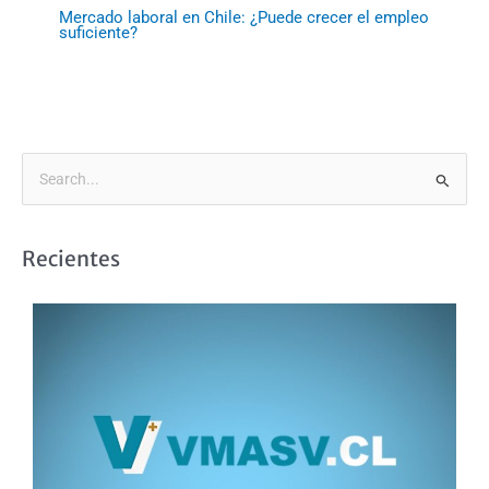
Mercado laboral en Chile: ¿Puede crecer el empleo
suficiente?
B
u
s
Recientes
c
a
r
p
o
r
: