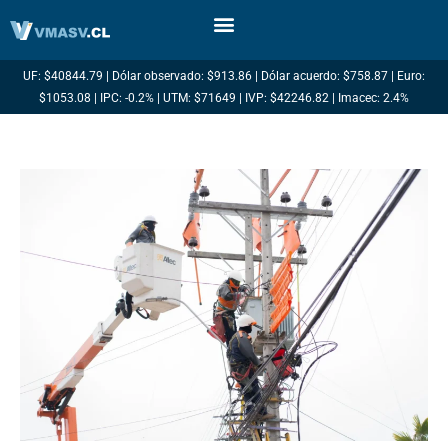
Ir
al
contenido
UF: $40844.79 | Dólar observado: $913.86 | Dólar acuerdo: $758.87 | Euro:
$1053.08 | IPC: -0.2% | UTM: $71649 | IVP: $42246.82 | Imacec: 2.4%