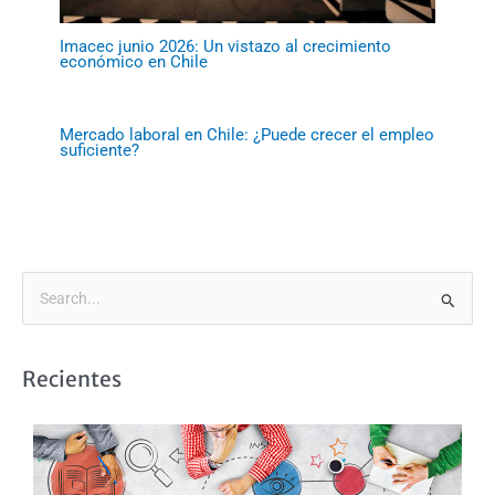
Imacec junio 2026: Un vistazo al crecimiento
económico en Chile
Mercado laboral en Chile: ¿Puede crecer el empleo
suficiente?
B
u
s
Recientes
c
a
r
p