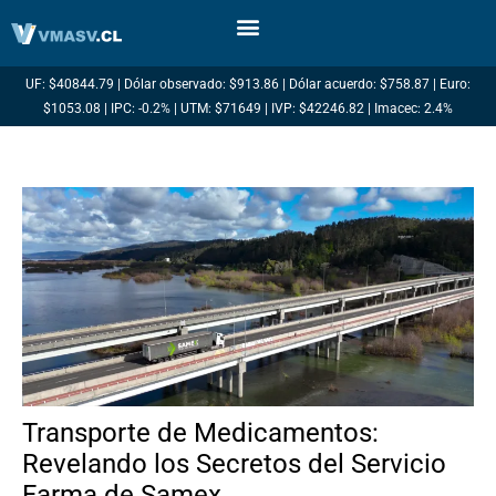
Ir
al
contenido
UF: $40844.79 | Dólar observado: $913.86 | Dólar acuerdo: $758.87 | Euro:
$1053.08 | IPC: -0.2% | UTM: $71649 | IVP: $42246.82 | Imacec: 2.4%
Transporte de Medicamentos:
Revelando los Secretos del Servicio
Farma de Samex