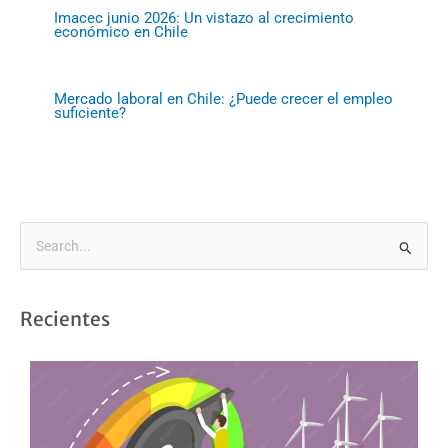
Imacec junio 2026: Un vistazo al crecimiento
económico en Chile
Mercado laboral en Chile: ¿Puede crecer el empleo
suficiente?
B
u
s
Recientes
c
a
r
p
o