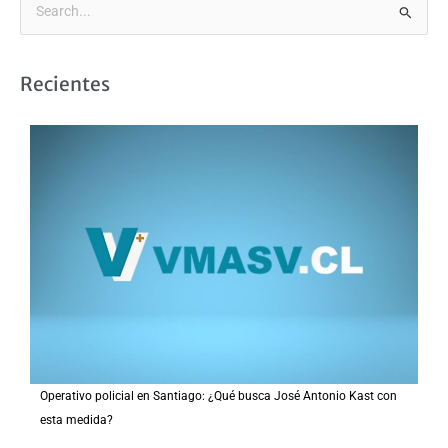
B
u
s
Recientes
c
a
r
p
o
r
:
Operativo policial en Santiago: ¿Qué busca José Antonio Kast con
esta medida?