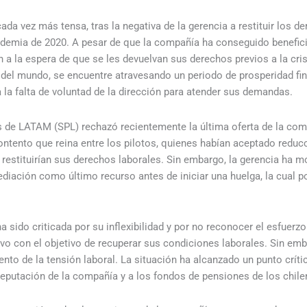
ada vez más tensa, tras la negativa de la gerencia a restituir los d
ndemia de 2020. A pesar de que la compañía ha conseguido benefic
 a la espera de que se les devuelvan sus derechos previos a la cri
el mundo, se encuentre atravesando un periodo de prosperidad fin
 la falta de voluntad de la dirección para atender sus demandas.
tos de LATAM (SPL) rechazó recientemente la última oferta de la co
contento que reina entre los pilotos, quienes habían aceptado reduc
 restituirían sus derechos laborales. Sin embargo, la gerencia ha m
mediación como último recurso antes de iniciar una huelga, la cual p
sido criticada por su inflexibilidad y por no reconocer el esfuerzo 
ivo con el objetivo de recuperar sus condiciones laborales. Sin em
nto de la tensión laboral. La situación ha alcanzado un punto críti
reputación de la compañía y a los fondos de pensiones de los chile