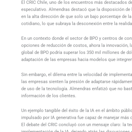
El CRIC Chile, uno de los encuentros más destacados de l
especulativo. Almendras destacó que la disposición de 
en la alta dirección de que solo un bajo porcentaje de l
cotidiano, lo que subraya la desconexión entre la realida
En un contexto donde el sector de BPO y centros de con
opciones de reducción de costos, ahora la innovación, l
global de BPO podría superar los 350 mil millones de dól
adaptación de las empresas hacia modelos que integren
Sin embargo, el dilema entre la velocidad de implementa
las empresas sienten la presión de adaptarse rápidament
de uso de la tecnología. Almendras enfatizó que no bast
información de los clientes.
Un ejemplo tangible del éxito de la IA en el ámbito públ
impulsado por IA generativa fue capaz de manejar más de
El debate del CRIC concluyó con un mensaje claro: la te
implementación de la IA, dejando atrás las discusiones 