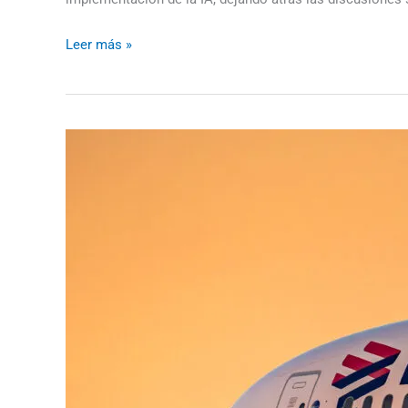
Leer más »
Huelga
Pilotos
Latam:
Conflicto
Laboral
en
la
Aerolínea