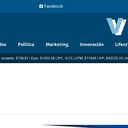
Facebook
dos
Política
Marketing
Innovación
Lifest
 acuerdo: $758.87 | Euro: $1053.08 | IPC: -0.2% | UTM: $71649 | IVP: $42253.33 | 