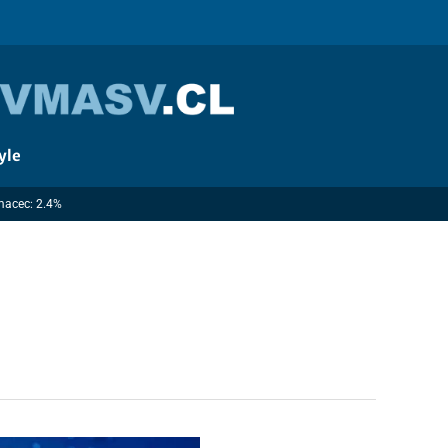
yle
Imacec: 2.4%