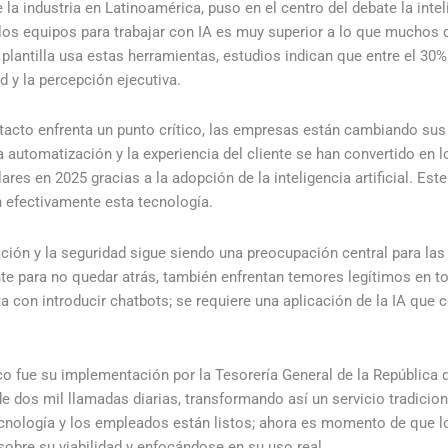
a industria en Latinoamérica, puso en el centro del debate la inteli
los equipos para trabajar con IA es muy superior a lo que muchos d
a plantilla usa estas herramientas, estudios indican que entre el 30
d y la percepción ejecutiva.
tacto enfrenta un punto crítico, las empresas están cambiando su
a automatización y la experiencia del cliente se han convertido en 
ares en 2025 gracias a la adopción de la inteligencia artificial. E
 efectivamente esta tecnología.
ción y la seguridad sigue siendo una preocupación central para las
e para no quedar atrás, también enfrentan temores legítimos en torn
a con introducir chatbots; se requiere una aplicación de la IA que 
ico fue su implementación por la Tesorería General de la República d
 dos mil llamadas diarias, transformando así un servicio tradicio
cnología y los empleados están listos; ahora es momento de que los
sobre su viabilidad y enfocándose en su uso real.