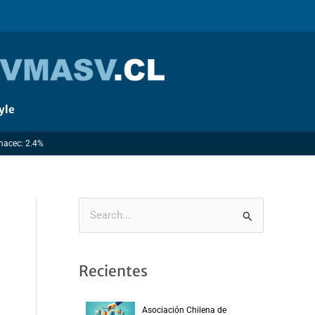
yle
Imacec: 2.4%
B
u
s
Recientes
c
a
Asociación Chilena de