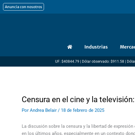
Ir
Anuncia con nosotros
al
contenido
Industrias
Merca
UF: $40844.79 | Dólar observado: $911.58 | Dólar
Censura en el cine y la televisión
Por
Andrea Belair
/
18 de febrero de 2025
La discusión sobre la censura y la libertad de expresión e
en los últimos años, especialmente en un contexto dond