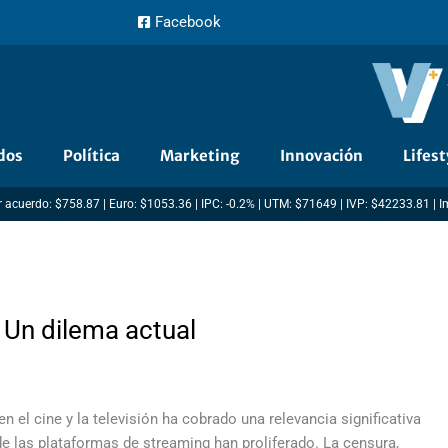
Facebook
dos
Política
Marketing
Innovación
Lifest
 acuerdo: $758.87 | Euro: $1053.36 | IPC: -0.2% | UTM: $71649 | IVP: $42233.81 | 
: Un dilema actual
n el cine y la televisión ha cobrado una relevancia significativa
e las plataformas de streaming han proliferado. La censura,