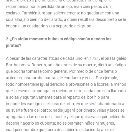
si fuera brazo o pierna derecha o izquierda. Por ejemplo, la
recompensa por la pérdida de un ojo, eran cien pesos o un
esclavo. También juraban solemnemente no quedarse con una
sola alhaja o bien no declarado, a quien resultara descubierto se le
imponía un castigado y era separado del grupo.
2-¿En algún momento hubo un código común a todos los
piratas?
A pesar de las características de cada uno, en 1721, el pirata galés
Bartholomew Roberts, un año antes de su muerte, dictó un código
que podría tomarse como general. Por medio de once ítems o
artículos, instauraba pautas de conducta y ética. Por ejemplo,
todo hombre tiene igual derecho a provisiones o a licores, a menos
que la escases imponga un racionamiento; cada uno será llamado
a solas y equitativamente para el reparto del botín o para
imponerles castigo en el caso de robo, en que será abandonado a
su suerte fuera del barco; nadie jugará por dinero; velas y luces se
apagarían a las ocho de la noche y el que quisiera seguir bebiendo
debería hacerlo en cubierta; no se permiten niños ni mujeres,
cualquier hombre que fuera descubierto seduciendo al sexo