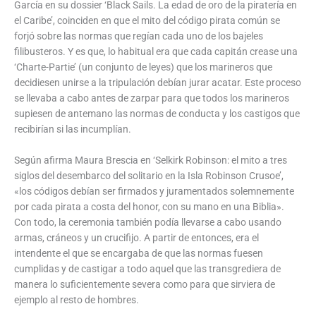
García en su dossier ‘Black Sails. La edad de oro de la piratería en
el Caribe’, coinciden en que el mito del código pirata común se
forjó sobre las normas que regían cada uno de los bajeles
filibusteros. Y es que, lo habitual era que cada capitán crease una
‘Charte-Partie’ (un conjunto de leyes) que los marineros que
decidiesen unirse a la tripulación debían jurar acatar. Este proceso
se llevaba a cabo antes de zarpar para que todos los marineros
supiesen de antemano las normas de conducta y los castigos que
recibirían si las incumplían.
Según afirma Maura Brescia en ‘Selkirk Robinson: el mito a tres
siglos del desembarco del solitario en la Isla Robinson Crusoe’,
«los códigos debían ser firmados y juramentados solemnemente
por cada pirata a costa del honor, con su mano en una Biblia».
Con todo, la ceremonia también podía llevarse a cabo usando
armas, cráneos y un crucifijo. A partir de entonces, era el
intendente el que se encargaba de que las normas fuesen
cumplidas y de castigar a todo aquel que las transgrediera de
manera lo suficientemente severa como para que sirviera de
ejemplo al resto de hombres.