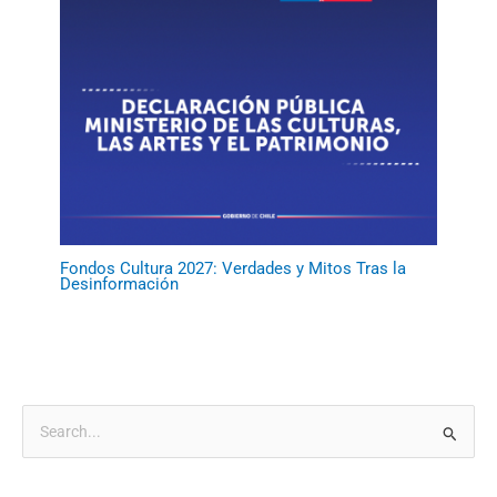
Fondos Cultura 2027: Verdades y Mitos Tras la
Desinformación
B
u
s