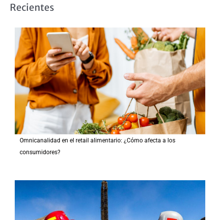
Recientes
c
a
r
p
o
r
:
Omnicanalidad en el retail alimentario: ¿Cómo afecta a los
consumidores?