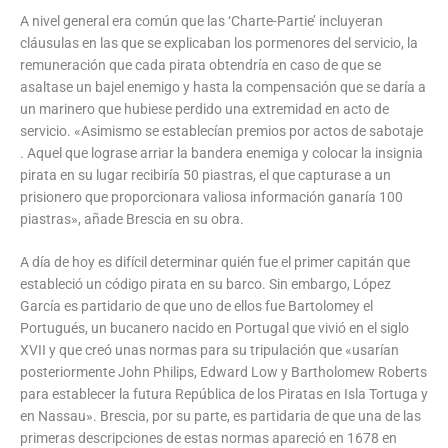
A nivel general era común que las ‘Charte-Partie’ incluyeran
cláusulas en las que se explicaban los pormenores del servicio, la
remuneración que cada pirata obtendría en caso de que se
asaltase un bajel enemigo y hasta la compensación que se daría a
un marinero que hubiese perdido una extremidad en acto de
servicio. «Asimismo se establecían premios por actos de sabotaje
. Aquel que lograse arriar la bandera enemiga y colocar la insignia
pirata en su lugar recibiría 50 piastras, el que capturase a un
prisionero que proporcionara valiosa información ganaría 100
piastras», añade Brescia en su obra.
A día de hoy es difícil determinar quién fue el primer capitán que
estableció un código pirata en su barco. Sin embargo, López
García es partidario de que uno de ellos fue Bartolomey el
Portugués, un bucanero nacido en Portugal que vivió en el siglo
XVII y que creó unas normas para su tripulación que «usarían
posteriormente John Philips, Edward Low y Bartholomew Roberts
para establecer la futura República de los Piratas en Isla Tortuga y
en Nassau». Brescia, por su parte, es partidaria de que una de las
primeras descripciones de estas normas apareció en 1678 en