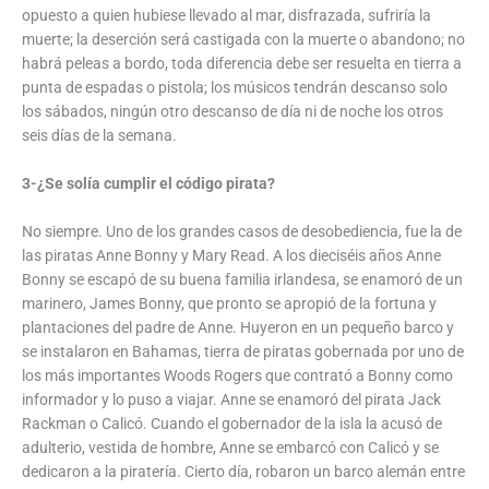
opuesto a quien hubiese llevado al mar, disfrazada, sufriría la
muerte; la deserción será castigada con la muerte o abandono; no
habrá peleas a bordo, toda diferencia debe ser resuelta en tierra a
punta de espadas o pistola; los músicos tendrán descanso solo
los sábados, ningún otro descanso de día ni de noche los otros
seis días de la semana.
3-¿Se solía cumplir el código pirata?
No siempre. Uno de los grandes casos de desobediencia, fue la de
las piratas Anne Bonny y Mary Read. A los dieciséis años Anne
Bonny se escapó de su buena familia irlandesa, se enamoró de un
marinero, James Bonny, que pronto se apropió de la fortuna y
plantaciones del padre de Anne. Huyeron en un pequeño barco y
se instalaron en Bahamas, tierra de piratas gobernada por uno de
los más importantes Woods Rogers que contrató a Bonny como
informador y lo puso a viajar. Anne se enamoró del pirata Jack
Rackman o Calicó. Cuando el gobernador de la isla la acusó de
adulterio, vestida de hombre, Anne se embarcó con Calicó y se
dedicaron a la piratería. Cierto día, robaron un barco alemán entre