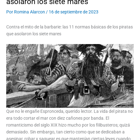
asolaron los siete mares
Por
Romina Alarcon
/
16 de septiembre de 2023
Contra el mito de la barbarie: las 11 normas básicas de los piratas
que asolaron los siete mares
Que no le engañe Espronceda, querido lector. La vida del pirata no
era todo cortar el mar con diez cañones por banda. El
romanticismo del siglo XIX hizo mucho por los filibusteros; quizá
demasiado. Sin embargo, tan cierto como que se dedicaban a
asesinar, robar y saquear es que mantenían ciertas leyes cuando