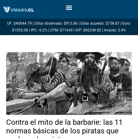
Ir
al
contenido
UF: $40844.79 | Dólar observado: $913.86 | Dólar acuerdo: $758.87 | Euro:
$1053.08 | IPC: -0.2% | UTM: $71649 | IVP: $42246.82 | Imacec: 2.4%
Contra el mito de la barbarie: las 11
normas básicas de los piratas que