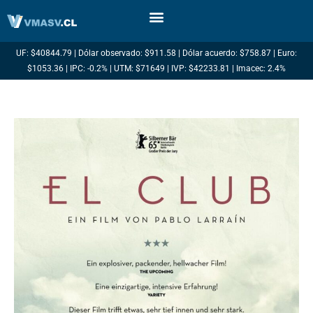
Ir
al
contenido
UF: $40844.79 | Dólar observado: $911.58 | Dólar acuerdo: $758.87 | Euro:
$1053.36 | IPC: -0.2% | UTM: $71649 | IVP: $42233.81 | Imacec: 2.4%