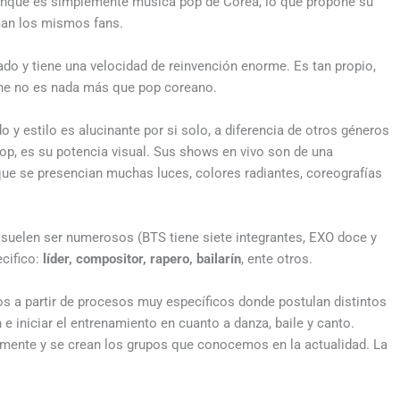
que es simplemente música pop de Corea, lo que propone su
man los mismos fans.
o y tiene una velocidad de reinvención enorme. Es tan propio,
one no es nada más que pop coreano.
do y estilo es alucinante por si solo, a diferencia de otros géneros
op, es su potencia visual. Sus shows en vivo son de una
que se presencian muchas luces, colores radiantes, coreografías
suelen ser numerosos (BTS tiene siete integrantes, EXO doce y
ecifico:
líder, compositor, rapero, bailarín
, ente otros.
s a partir de procesos muy específicos donde postulan distintos
 e iniciar el entrenamiento en cuanto a danza, baile y canto.
mente y se crean los grupos que conocemos en la actualidad. La