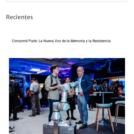
u
s
Recientes
c
a
r
Consomé Punk: La Nueva Voz de la Memoria y la Resistencia
p
o
r
: