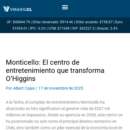
Ir
al
contenido
UF: $40844.79 | Dólar observado: $914.46 | Dólar acuerdo: $758.87 | Euro:
$1054.01 | IPC: -0.2% | UTM: $71649 | IVP: $42227.3 | Imacec: 2.4%
Monticello: El centro de
entretenimiento que transforma
O’Higgins
Por
Albert Cajas
/
17 de noviembre de 2025
A la fecha, el complejo de entretenimiento Monticello ha
alcanzado un hito significativo al generar más de $207 mil
millones en impuestos. Desde su apertura en 2008, este centro se
ha posicionado no solo como el principal destino recreativo en
Chile, sino también como un pilar esencial de la economía local en