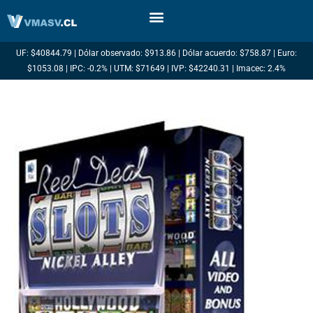
Ir
al
contenido
UF: $40844.79 | Dólar observado: $913.86 | Dólar acuerdo: $758.87 | Euro:
$1053.08 | IPC: -0.2% | UTM: $71649 | IVP: $42240.31 | Imacec: 2.4%