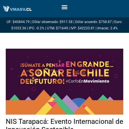
Ir
al
contenido
UF: $40844.79 | Dólar observado: $911.58 | Dólar acuerdo: $758.87 | Euro:
$1053.36 | IPC: -0.2% | UTM: $71649 | IVP: $42233.81 | Imacec: 2.4%
NIS Tarapacá: Evento Internacional de