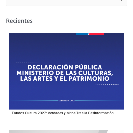
B
u
s
Recientes
c
a
r
p
o
r
:
Fondos Cultura 2027: Verdades y Mitos Tras la Desinformación