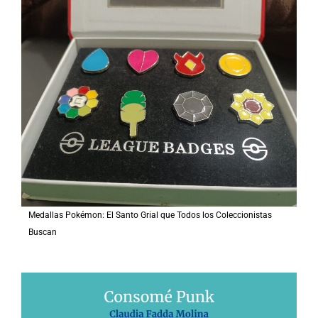
r
p
o
r
:
Medallas Pokémon: El Santo Grial que Todos los Coleccionistas
Buscan