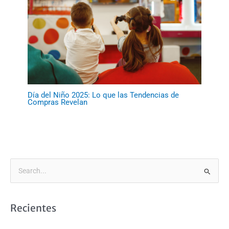
Día del Niño 2025: Lo que las Tendencias de
Compras Revelan
B
u
s
Recientes
c
a