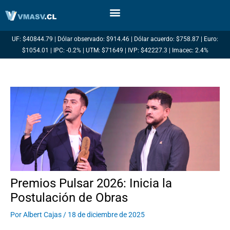
Ir
al
contenido
UF: $40844.79 | Dólar observado: $914.46 | Dólar acuerdo: $758.87 | Euro:
$1054.01 | IPC: -0.2% | UTM: $71649 | IVP: $42227.3 | Imacec: 2.4%
Premios Pulsar 2026: Inicia la
Postulación de Obras
Por
Albert Cajas
/
18 de diciembre de 2025