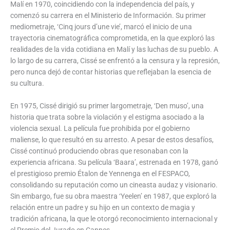
Malí en 1970, coincidiendo con la independencia del país, y
comenzó su carrera en el Ministerio de Información. Su primer
mediometraje, ‘Cinq jours d’une vie’, marcó el inicio de una
trayectoria cinematográfica comprometida, en la que exploró las
realidades de la vida cotidiana en Malí y las luchas de su pueblo. A
lo largo de su carrera, Cissé se enfrentó a la censura y la represión,
pero nunca dejó de contar historias que reflejaban la esencia de
su cultura.
En 1975, Cissé dirigió su primer largometraje, ‘Den muso’, una
historia que trata sobre la violación y el estigma asociado a la
violencia sexual. La película fue prohibida por el gobierno
maliense, lo que resultó en su arresto. A pesar de estos desafíos,
Cissé continuó produciendo obras que resonaban con la
experiencia africana. Su película ‘Baara’, estrenada en 1978, ganó
el prestigioso premio Étalon de Yennenga en el FESPACO,
consolidando su reputación como un cineasta audaz y visionario.
Sin embargo, fue su obra maestra ‘Yeelen’ en 1987, que exploró la
relación entre un padre y su hijo en un contexto de magia y
tradición africana, la que le otorgó reconocimiento internacional y
el Premio del Jurado en Cannes.