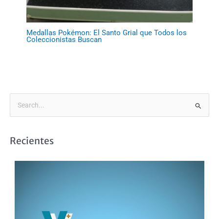
Medallas Pokémon: El Santo Grial que Todos los
Coleccionistas Buscan
B
u
s
Recientes
c
a
r
p
o
r