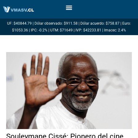
Ir
al
contenido
UF: $40844.79 | Dólar observado: $911.58 | Dólar acuerdo: $758.87 | Euro:
$1053.36 | IPC: -0.2% | UTM: $71649 | IVP: $42233.81 | Imacec: 2.4%
Souleymane Cissé: Pionero del cine