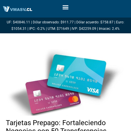
Ir
al
contenido
UF: $40846.11 | Dólar observado: $911.77 | Dólar acuerdo: $758.87 | Euro:
$1054.31 | IPC: -0.2% | UTM: $71649 | IVP: $42259.09 | Imacec: 2.4%
Tarjetas Prepago: Fortaleciendo
Negocios con 50 Transferencias