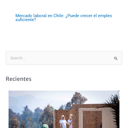
Mercado laboral en Chile: ¿Puede crecer el empleo
suficiente?
B
u
s
Recientes
c
a
r
p
o
r